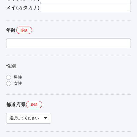
メイ(カタカナ)
年齢
必須
性別
男性
女性
都道府県
必須