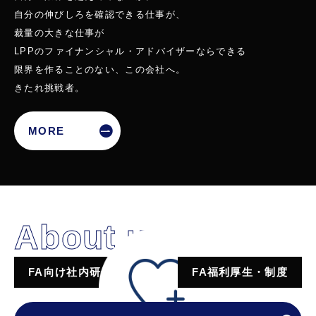
自分の伸びしろを確認できる仕事が、
裁量の大きな仕事が
LPPのファイナンシャル・アドバイザーならできる
限界を作ることのない、この会社へ。
きたれ挑戦者。
MORE
About us
LPPとは
FA向け社内研修制度
FA福利厚生・制度
データで見るLPP