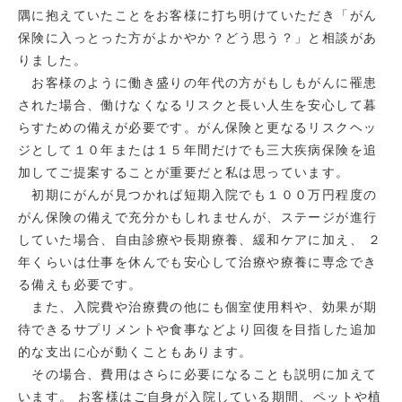
隅に抱えていたことをお客様に打ち明けていただき「がん
保険に入っとった方がよかやか？どう思う？」と相談があ
りました。
お客様のように働き盛りの年代の方がもしもがんに罹患
された場合、働けなくなるリスクと長い人生を安心して暮
らすための備えが必要です。がん保険と更なるリスクヘッ
ジとして１０年または１５年間だけでも三大疾病保険を追
加してご提案することが重要だと私は思っています。
初期にがんが見つかれば短期入院でも１００万円程度の
がん保険の備えで充分かもしれませんが、ステージが進行
していた場合、自由診療や長期療養、緩和ケアに加え、 ２
年くらいは仕事を休んでも安心して治療や療養に専念でき
る備えも必要です。
また、入院費や治療費の他にも個室使用料や、効果が期
待できるサプリメントや食事などより回復を目指した追加
的な支出に心が動くこともあります。
その場合、費用はさらに必要になることも説明に加えて
います。 お客様はご自身が入院している期間、ペットや植